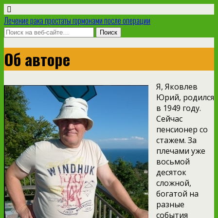
Лечение рака простаты гормонами после операции
Об авторе
Я, Яковлев
Юрий, родился
в 1949 году.
Сейчас
пенсионер со
стажем. За
плечами уже
восьмой
десяток
сложной,
богатой на
разные
события