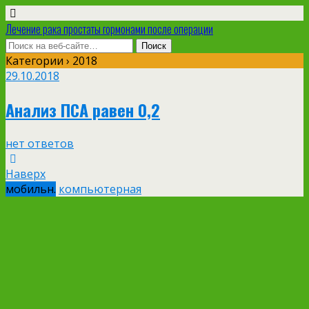
Лечение рака простаты гормонами после операции
Категории ›
2018
29.10.2018
Анализ ПСА равен 0,2
нет ответов
Наверх
мобильн.
компьютерная