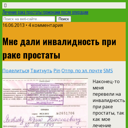
Лечение рака простаты гормонами после операции
16.06.2013 • 4 комментария
Мне дали инвалидность при
раке простаты
Поделиться
Твитнуть
Pin
Отпр. по эл. почте
SMS
Наконец-то
меня
перевели на
инвалидность
при раке
простаты, так
как мое
лечение