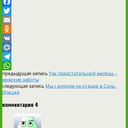
Facebook
Twitter
Email
Odnoklassniki
VK
Mail.Ru
Telegram
предыдущая запись
Рак предстательной железы –
WhatsApp
мужские заботы
следующая запись
Мы с внуком на отдыхе в Соль-
Илецке
комментария 4