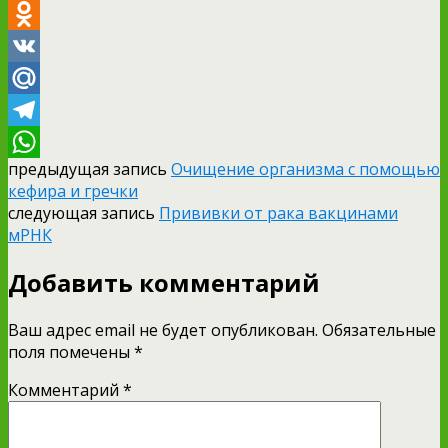
Email
Odnoklassniki
VK
Mail.Ru
Telegram
предыдущая запись
Очищение организма с помощью
WhatsApp
кефира и гречки
следующая запись
Прививки от рака вакцинами
мРНК
Добавить комментарий
Ваш адрес email не будет опубликован.
Обязательные
поля помечены
*
Комментарий
*