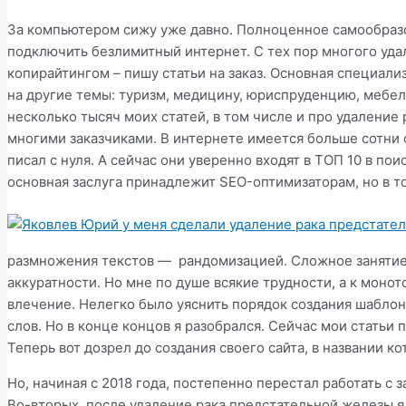
За компьютером сижу уже давно. Полноценное самообразов
подключить безлимитный интернет. С тех пор многого уда
копирайтингом – пишу статьи на заказ. Основная специал
на другие темы: туризм, медицину, юриспруденцию, мебел
несколько тысяч моих статей, в том числе и про удаление
многими заказчиками. В интернете имеется больше сотни 
писал с нуля. А сейчас они уверенно входят в ТОП 10 в п
основная заслуга принадлежит SEO-оптимизаторам, но в т
размножения текстов — рандомизацией. Сложное занятие
аккуратности. Но мне по душе всякие трудности, а к моно
влечение. Нелегко было уяснить порядок создания шаблон
слов. Но в конце концов я разобрался. Сейчас мои статьи
Теперь вот дозрел до создания своего сайта, в названии ко
Но, начиная с 2018 года, постепенно перестал работать с 
Во-вторых, после удаление рака предстательной железы я