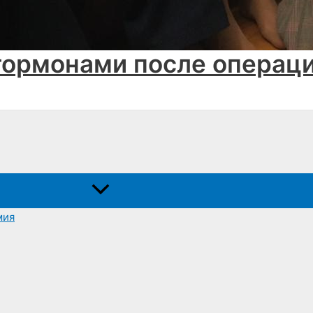
гормонами после операц
Переключатель
меню
мия