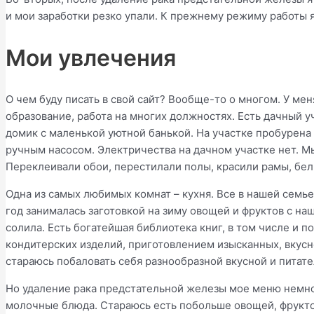
и мои заработки резко упали. К прежнему режиму работы я
Мои увлечения
О чем буду писать в свой сайт? Вообще-то о многом. У м
образование, работа на многих должностях. Есть дачный 
домик с маленькой уютной банькой. На участке пробурена 
ручным насосом. Электричества на дачном участке нет. М
Переклеивали обои, перестилали полы, красили рамы, бел
Одна из самых любимых комнат – кухня. Все в нашей семье
год занималась заготовкой на зиму овощей и фруктов с на
солила. Есть богатейшая библиотека книг, в том числе и п
кондитерских изделий, приготовлением изысканных, вкусне
стараюсь побаловать себя разнообразной вкусной и питате
Но удаление рака предстательной железы мое меню немно
молочные блюда. Стараюсь есть побольше овощей, фруктов