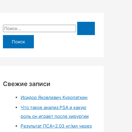
П
о
и
с
к
:
Свежие записи
Исидор Яковлевич Куропаткин
Что такое анализ PSA и какую
роль он играет после хирургии
Результат ПСА=2,03 нг/мл через