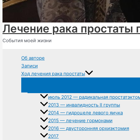
Лечение рака простаты 
События моей жизни
Об авторе
Записи
Ход лечения рака простаты
июль 2012 — радикальная простатэкто
2013 — инвалидность II группы
2014 — гидроцеле левого яичка
2015 — лечение гормонами
2016 — двусторонняя орхиэктомия
2017