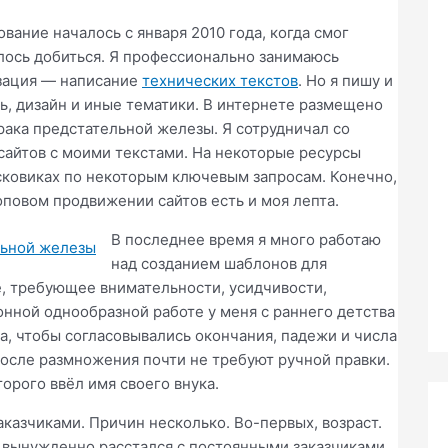
ание началось с января 2010 года, когда смог
лось добиться. Я профессионально занимаюсь
изация — написание
технических текстов
. Но я пишу и
ь, дизайн и иные тематики. В интернете размещено
 рака предстательной железы. Я сотрудничал со
сайтов с моими текстами. На некоторые ресурсы
оисковиках по некоторым ключевым запросам. Конечно,
оповом продвижении сайтов есть и моя лепта.
В последнее время я много работаю
над созданием шаблонов для
, требующее внимательности, усидчивости,
тонной однообразной работе у меня с раннего детства
а, чтобы согласовывались окончания, падежи и числа
 после размножения почти не требуют ручной правки.
торого ввёл имя своего внука.
заказчиками. Причин несколько. Во-первых, возраст.
 вынужденно расстался с постоянными заказчиками,