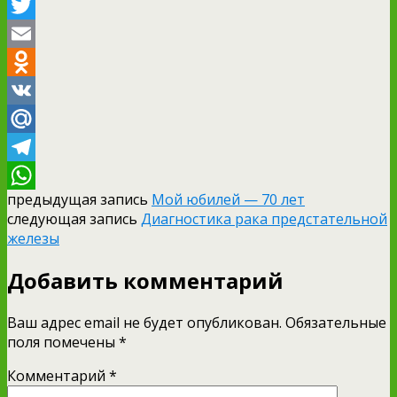
Facebook
Twitter
Email
Odnoklassniki
VK
Mail.Ru
Telegram
предыдущая запись
Мой юбилей — 70 лет
WhatsApp
следующая запись
Диагностика рака предстательной
железы
Добавить комментарий
Ваш адрес email не будет опубликован.
Обязательные
поля помечены
*
Комментарий
*