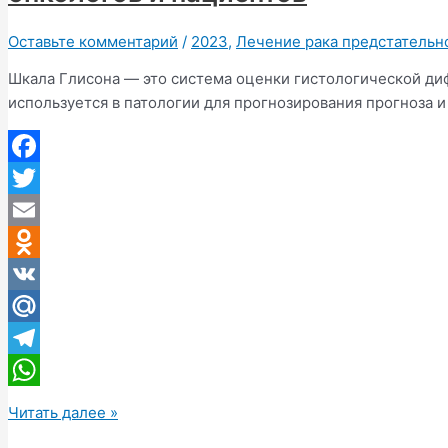
как
проходит
Оставьте комментарий
/
2023
,
Лечение рака предстательн
Шкала Глисона — это система оценки гистологической ди
используется в патологии для прогнозирования прогноза и
Facebook
Twitter
Email
Odnoklassniki
VK
Mail.Ru
Telegram
WhatsApp
Расшифровка
Читать далее »
сумм