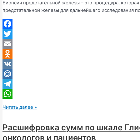
Биопсия предстательной железы – это процедура, которая
предстательной железы для дальнейшего исследования п
Facebook
Twitter
Email
Odnoklassniki
VK
Mail.Ru
Telegram
WhatsApp
Биопсия
Читать далее »
предстательной
железы
Расшифровка сумм по шкале Гли
зачем
онкологов и пациентов
нужна,