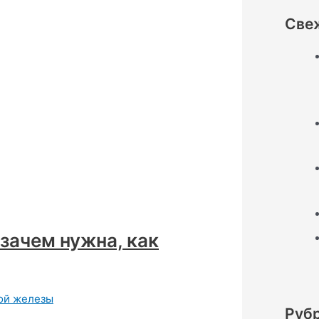
Све
зачем нужна, как
ой железы
Руб