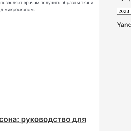
 позволяет врачам получить образцы ткани
од микроскопом.
Р
у
Yand
б
р
и
к
и
сона: руководство для