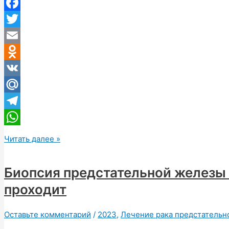
Facebook
Twitter
Email
Odnoklassniki
VK
Mail.Ru
Telegram
WhatsApp
Профилактика
Читать далее »
рака
предстательной
Биопсия предстательной железы 
железы
проходит
Оставьте комментарий
/
2023
,
Лечение рака предстательн