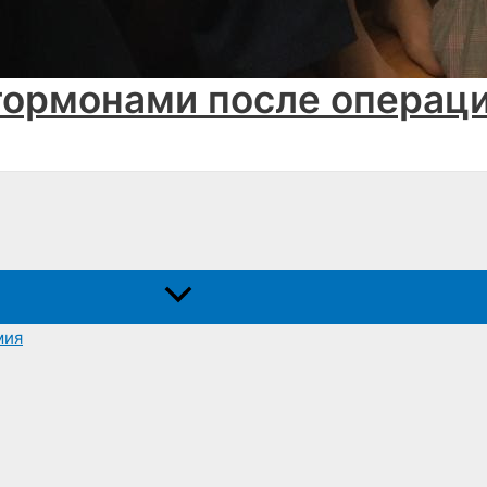
гормонами после операц
Переключатель
меню
мия