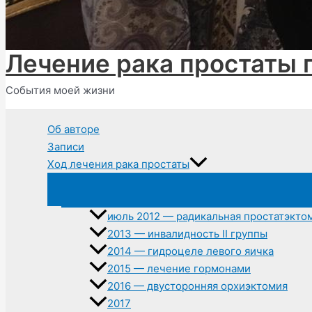
Лечение рака простаты 
События моей жизни
Об авторе
Записи
Ход лечения рака простаты
июль 2012 — радикальная простатэкто
2013 — инвалидность II группы
2014 — гидроцеле левого яичка
2015 — лечение гормонами
2016 — двусторонняя орхиэктомия
2017