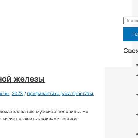
П
о
и
с
Све
к
:
ной железы
лезы
,
2023
/
профилактика рака простаты
,
нкозаболеванию мужской половины. Но
ы может выявить злокачественное