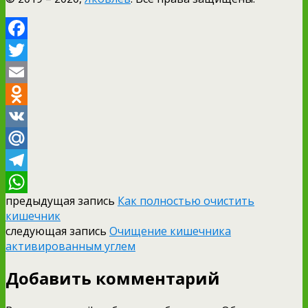
Facebook
Twitter
Email
Odnoklassniki
VK
Mail.Ru
Telegram
предыдущая запись
Как полностью очистить
WhatsApp
кишечник
следующая запись
Очищение кишечника
активированным углем
Добавить комментарий